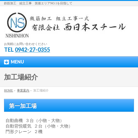
鉄筋加工 組立工事 筑後エリアNO.1を目指して
お気軽にお問い合わせください
TEL
0942-27-0355
MENU
加工場紹介
HOME
»
事業案内
»
加工場紹介
第一加工場
自動曲機 ３台（小物・大物）
自動背悦暖気 ２台（小物・大物）
門形クレーン ２機