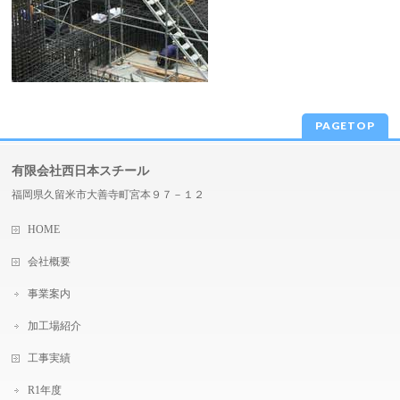
PAGETOP
有限会社西日本スチール
福岡県久留米市大善寺町宮本９７－１２
HOME
会社概要
事業案内
加工場紹介
工事実績
R1年度