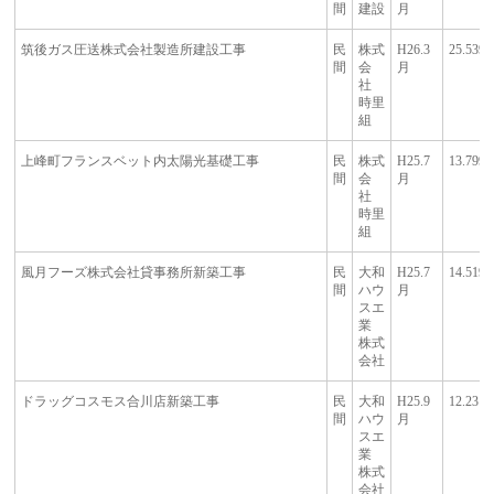
間
建設
月
筑後ガス圧送株式会社製造所建設工事
民
株式
H26.3
25.539
間
会
月
社
時里
組
上峰町フランスベット内太陽光基礎工事
民
株式
H25.7
13.799
間
会
月
社
時里
組
風月フーズ株式会社貸事務所新築工事
民
大和
H25.7
14.519
間
ハウ
月
スエ
業
株式
会社
ドラッグコスモス合川店新築工事
民
大和
H25.9
12.23
間
ハウ
月
スエ
業
株式
会社