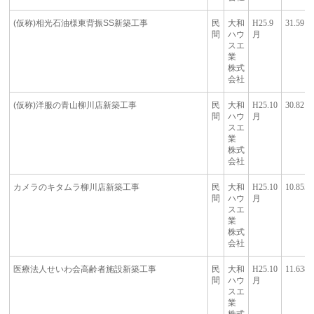
(仮称)相光石油様東背振SS新築工事
民
大和
H25.9
31.59
間
ハウ
月
スエ
業
株式
会社
(仮称)洋服の青山柳川店新築工事
民
大和
H25.10
30.821
間
ハウ
月
スエ
業
株式
会社
カメラのキタムラ柳川店新築工事
民
大和
H25.10
10.855
間
ハウ
月
スエ
業
株式
会社
医療法人せいわ会高齢者施設新築工事
民
大和
H25.10
11.638
間
ハウ
月
スエ
業