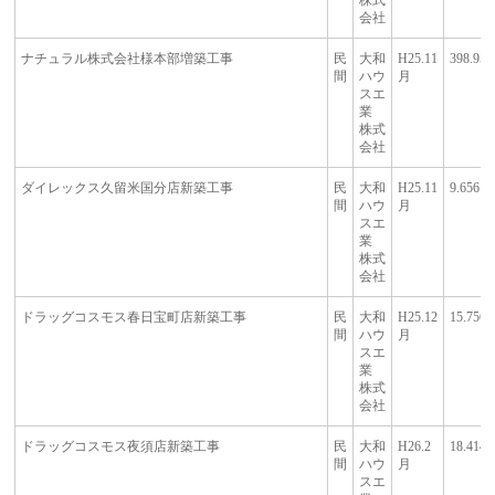
株式
会社
ナチュラル株式会社様本部増築工事
民
大和
H25.11
398.95
間
ハウ
月
スエ
業
株式
会社
ダイレックス久留米国分店新築工事
民
大和
H25.11
9.656
間
ハウ
月
スエ
業
株式
会社
ドラッグコスモス春日宝町店新築工事
民
大和
H25.12
15.756
間
ハウ
月
スエ
業
株式
会社
ドラッグコスモス夜須店新築工事
民
大和
H26.2
18.414
間
ハウ
月
スエ