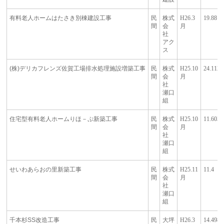
有料老人ホームはたさき別棟建設工事
民
株式
H26.3
19.88
間
会
月
社
アク
ス
(株)デリカフレンズ佐賀工場排水処理施設増築工事
民
株式
H25.10
24.112
間
会
月
社
瀬口
組
住宅型有料老人ホームりほ－ぷ新築工事
民
株式
H25.10
11.603
間
会
月
社
瀬口
組
せいわあらおの里新築工事
民
株式
H25.11
11.4
間
会
月
社
瀬口
組
千本杉SS改造工事
民
大坪
H26.3
14.498