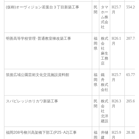
(仮称)オーヴィジョン若葉台３丁目新築工事
民
タマ
H25.7
554.261
間
ホー
月
ム株
式会
社
明善高等学校管理･普通教室棟改築工事
福
株式
H26.1
207.789
岡
会
月
県
社
麻生
工務
店
筑後広域公園芸術文化交流施設資料館
福
鐵
H25.7
65.779
岡
舟
月
県
株式
会社
スパビレッジホリカワ新築工事
民
株式
H26.3
205.679
間
会
月
社
北洋
建設
福岡208号柳川高架橋下部工(P25･A2)工事
福
井樋
H25.9
28.382
岡
建
月