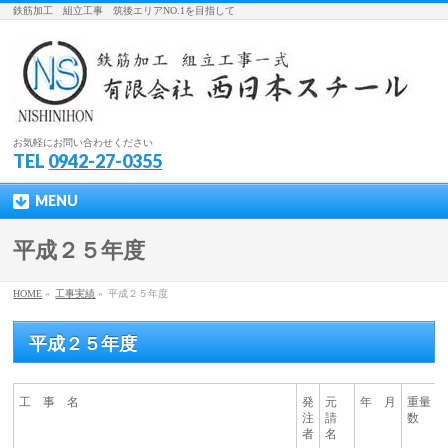
鉄筋加工 組立工事 筑後エリアNO.1を目指して
お気軽にお問い合わせください
TEL
0942-27-0355
MENU
平成２５年度
HOME
»
工事実績
»
平成２５年度
平成２５年度
工 事 名
発
元
年 月
重量ｔ
注
請
数
者
名