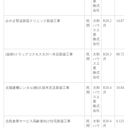
業
株式
会社
みやま腎泌尿器クリニック新築工事
民
大和
H26.2
14.877
間
ハウ
月
スエ
業
株式
会社
(仮称)ドラッグコスモス大川一木店新築工事
民
大和
H26.3
88.721
間
ハウ
月
スエ
業
株式
会社
太陽建機レンタル(株)久留米支店新築工事
民
大和
H26.4
10.845
間
ハウ
月
スエ
業
株式
会社
北島倉庫サービス高齢者向け住宅新築工事
民
大和
H26.4
6.125
間
ハウ
月