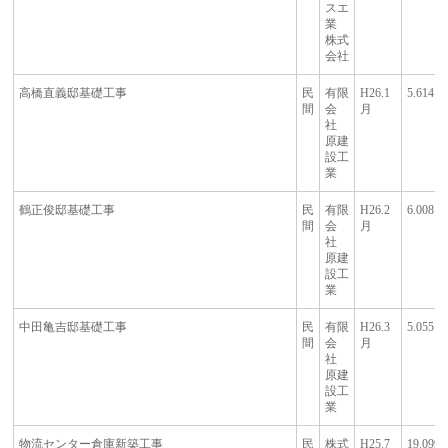
スエ
業
株式
会社
高橋直義邸基礎工事
民
有限
H26.1
5.614
間
会
月
社
原建
設工
業
鶴正俊邸基礎工事
民
有限
H26.2
6.008
間
会
月
社
原建
設工
業
中田亀吉邸基礎工事
民
有限
H26.3
5.055
間
会
月
社
原建
設工
業
物流センター倉庫新築工事
民
株式
H25.7
19.099