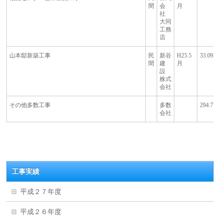
間
会
月
社
大同
工務
店
山本邸新築工事
民
新谷
H25.5
33.095
間
建
月
設
株式
会社
その他多数工事
多数
294.773
会社
工事実績
平成２７年度
平成２６年度