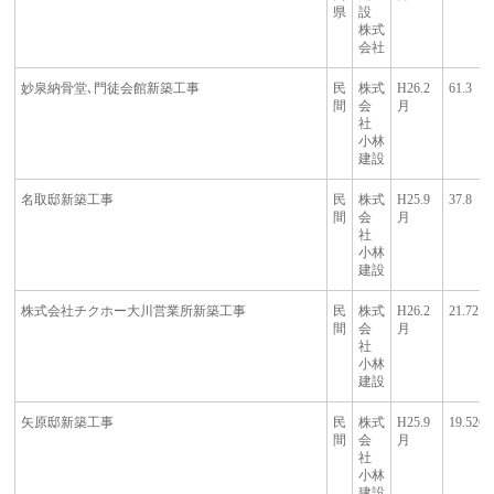
県
設
株式
会社
妙泉納骨堂､門徒会館新築工事
民
株式
H26.2
61.3
間
会
月
社
小林
建設
名取邸新築工事
民
株式
H25.9
37.8
間
会
月
社
小林
建設
株式会社チクホー大川営業所新築工事
民
株式
H26.2
21.72
間
会
月
社
小林
建設
矢原邸新築工事
民
株式
H25.9
19.526
間
会
月
社
小林
建設